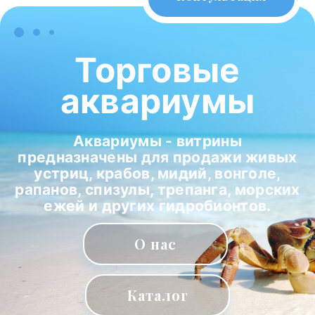
Торговые
аквариумы
Аквариумы - витрины
предназначены для продажи живых
устриц, крабов, мидий, вонголе,
рапанов, спизулы, трепанга, морских
ежей и других гидробионтов.
О нас
Каталог